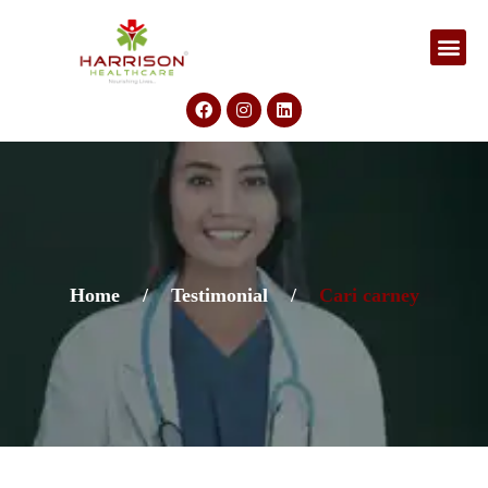
Home
/
Testimonial
/
Cari carney